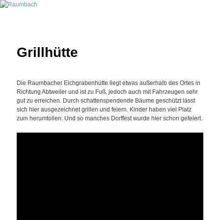
Zum
Rheinland-Pfalz
Inhalt
wechseln
Raumbach
Grillhütte
Die Raumbacher Eichgrabenhütte liegt etwas außerhalb des Ortes in
Richtung Abtweiler und ist zu Fuß, jedoch auch mit Fahrzeugen sehr
gut zu erreichen. Durch schattenspendende Bäume geschützt lässt
sich hier ausgezeichnet grillen und feiern. Kinder haben viel Platz
zum herumtollen. Und so manches Dorffest wurde hier schon gefeiert.