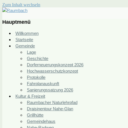
Zum Inhalt wechseln
Raumbach
Rheinland-Pfalz
Hauptmenü
Willkommen
Startseite
Gemeinde
Lage
Geschichte
Dorferneuerungskonzept 2026
Hochwasserschutzkonzept
Protokolle
Fahrplanauskunft
Sanierungssatzung 2026
Kultur & Freizeit
Raumbacher Naturlehrpfad
Draisinentour Nahe-Glan
Grillhütte
Gemeindehaus
Nahe-Radweg